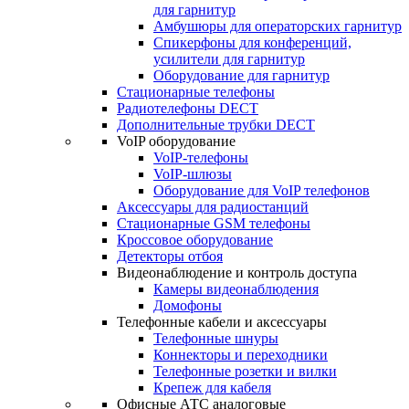
для гарнитур
Амбушюры для операторских гарнитур
Cпикерфоны для конференций,
усилители для гарнитур
Оборудование для гарнитур
Стационарные телефоны
Радиотелефоны DECT
Дополнительные трубки DECT
VoIP оборудование
VoIP-телефоны
VoIP-шлюзы
Оборудование для VoIP телефонов
Аксессуары для радиостанций
Стационарные GSM телефоны
Кроссовое оборудование
Детекторы отбоя
Видеонаблюдение и контроль доступа
Камеры видеонаблюдения
Домофоны
Телефонные кабели и аксессуары
Телефонные шнуры
Коннекторы и переходники
Телефонные розетки и вилки
Крепеж для кабеля
Офисные АТС аналоговые