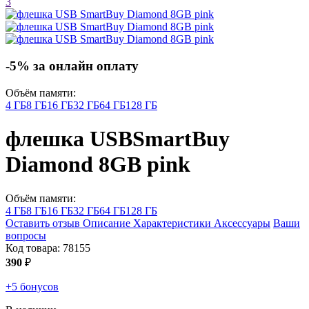
3
-5% за онлайн оплату
Объём памяти:
4 ГБ
8 ГБ
16 ГБ
32 ГБ
64 ГБ
128 ГБ
флешка USB
SmartBuy
Diamond 8GB
pink
Объём памяти:
4 ГБ
8 ГБ
16 ГБ
32 ГБ
64 ГБ
128 ГБ
Оставить отзыв
Описание
Характеристики
Аксессуары
Ваши
вопросы
Код товара:
78155
390
₽
+5 бонусов