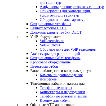
для гарнитур
Амбушюры для операторских гарнитур
Cпикерфоны для конференций,
усилители для гарнитур
Оборудование для гарнитур
Стационарные телефоны
Радиотелефоны DECT
Дополнительные трубки DECT
VoIP оборудование
VoIP-телефоны
VoIP-шлюзы
Оборудование для VoIP телефонов
Аксессуары для радиостанций
Стационарные GSM телефоны
Кроссовое оборудование
Детекторы отбоя
Видеонаблюдение и контроль доступа
Камеры видеонаблюдения
Домофоны
Телефонные кабели и аксессуары
Телефонные шнуры
Коннекторы и переходники
Телефонные розетки и вилки
Крепеж для кабеля
Офисные АТС аналоговые