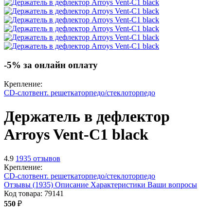
-5% за онлайн оплату
Крепление:
CD-слот
вент. решетка
торпедо/стекло
торпедо
Держатель в дефлектор
Arroys Vent-C1
black
4.9
1935 отзывов
Крепление:
CD-слот
вент. решетка
торпедо/стекло
торпедо
Отзывы (1935)
Описание
Характеристики
Ваши вопросы
Код товара:
79141
550
₽