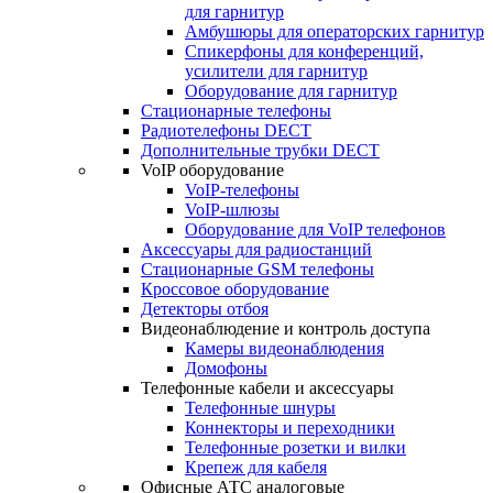
для гарнитур
Амбушюры для операторских гарнитур
Cпикерфоны для конференций,
усилители для гарнитур
Оборудование для гарнитур
Стационарные телефоны
Радиотелефоны DECT
Дополнительные трубки DECT
VoIP оборудование
VoIP-телефоны
VoIP-шлюзы
Оборудование для VoIP телефонов
Аксессуары для радиостанций
Стационарные GSM телефоны
Кроссовое оборудование
Детекторы отбоя
Видеонаблюдение и контроль доступа
Камеры видеонаблюдения
Домофоны
Телефонные кабели и аксессуары
Телефонные шнуры
Коннекторы и переходники
Телефонные розетки и вилки
Крепеж для кабеля
Офисные АТС аналоговые