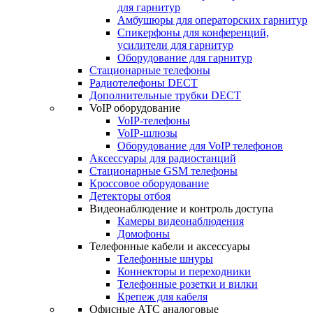
для гарнитур
Амбушюры для операторских гарнитур
Cпикерфоны для конференций,
усилители для гарнитур
Оборудование для гарнитур
Стационарные телефоны
Радиотелефоны DECT
Дополнительные трубки DECT
VoIP оборудование
VoIP-телефоны
VoIP-шлюзы
Оборудование для VoIP телефонов
Аксессуары для радиостанций
Стационарные GSM телефоны
Кроссовое оборудование
Детекторы отбоя
Видеонаблюдение и контроль доступа
Камеры видеонаблюдения
Домофоны
Телефонные кабели и аксессуары
Телефонные шнуры
Коннекторы и переходники
Телефонные розетки и вилки
Крепеж для кабеля
Офисные АТС аналоговые