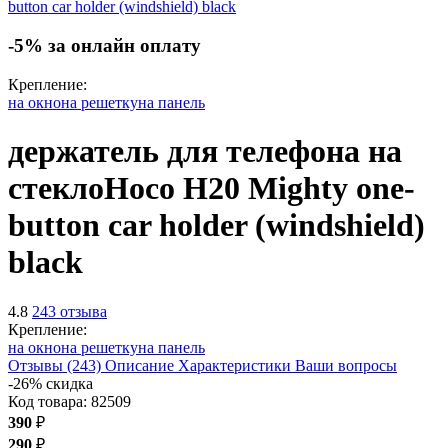
-5% за онлайн оплату
Крепление:
на окно
на решетку
на панель
держатель для телефона на
стекло
Hoco H20 Mighty one-
button car holder (windshield)
black
4.8
243 отзыва
Крепление:
на окно
на решетку
на панель
Отзывы (243)
Описание
Характеристики
Ваши вопросы
-26% скидка
Код товара:
82509
390
₽
290
₽