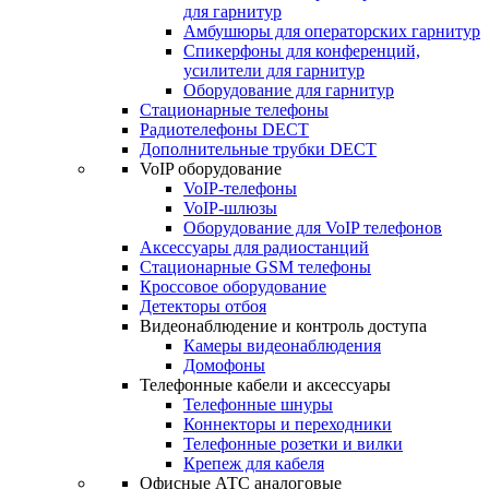
для гарнитур
Амбушюры для операторских гарнитур
Cпикерфоны для конференций,
усилители для гарнитур
Оборудование для гарнитур
Стационарные телефоны
Радиотелефоны DECT
Дополнительные трубки DECT
VoIP оборудование
VoIP-телефоны
VoIP-шлюзы
Оборудование для VoIP телефонов
Аксессуары для радиостанций
Стационарные GSM телефоны
Кроссовое оборудование
Детекторы отбоя
Видеонаблюдение и контроль доступа
Камеры видеонаблюдения
Домофоны
Телефонные кабели и аксессуары
Телефонные шнуры
Коннекторы и переходники
Телефонные розетки и вилки
Крепеж для кабеля
Офисные АТС аналоговые