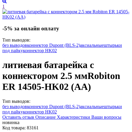
1
-5% за онлайн оплату
Тип выводов:
без выводов
коннектор Dupont (BLS-2)
аксиальные
штырьки
под пайку
коннектор HK02
литиевая батарейка с
коннектором 2.5 мм
Robiton
ER 14505-HK02 (AA)
Тип выводов:
без выводов
коннектор Dupont (BLS-2)
аксиальные
штырьки
под пайку
коннектор HK02
Оставить отзыв
Описание
Характеристики
Ваши вопросы
новинка
Код товара:
83161