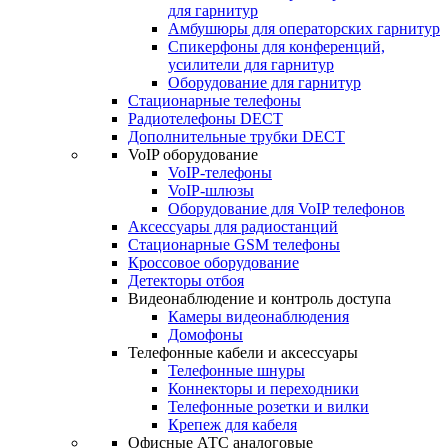
для гарнитур
Амбушюры для операторских гарнитур
Cпикерфоны для конференций,
усилители для гарнитур
Оборудование для гарнитур
Стационарные телефоны
Радиотелефоны DECT
Дополнительные трубки DECT
VoIP оборудование
VoIP-телефоны
VoIP-шлюзы
Оборудование для VoIP телефонов
Аксессуары для радиостанций
Стационарные GSM телефоны
Кроссовое оборудование
Детекторы отбоя
Видеонаблюдение и контроль доступа
Камеры видеонаблюдения
Домофоны
Телефонные кабели и аксессуары
Телефонные шнуры
Коннекторы и переходники
Телефонные розетки и вилки
Крепеж для кабеля
Офисные АТС аналоговые