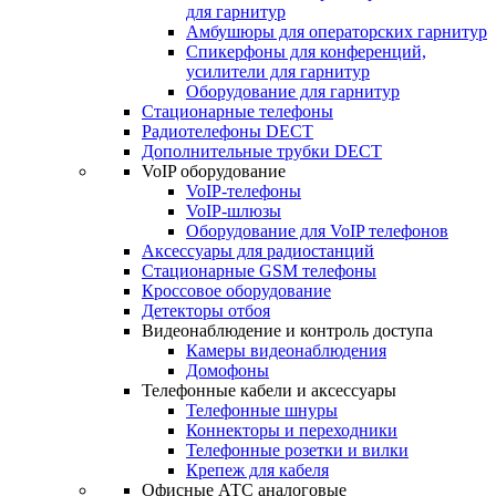
для гарнитур
Амбушюры для операторских гарнитур
Cпикерфоны для конференций,
усилители для гарнитур
Оборудование для гарнитур
Стационарные телефоны
Радиотелефоны DECT
Дополнительные трубки DECT
VoIP оборудование
VoIP-телефоны
VoIP-шлюзы
Оборудование для VoIP телефонов
Аксессуары для радиостанций
Стационарные GSM телефоны
Кроссовое оборудование
Детекторы отбоя
Видеонаблюдение и контроль доступа
Камеры видеонаблюдения
Домофоны
Телефонные кабели и аксессуары
Телефонные шнуры
Коннекторы и переходники
Телефонные розетки и вилки
Крепеж для кабеля
Офисные АТС аналоговые