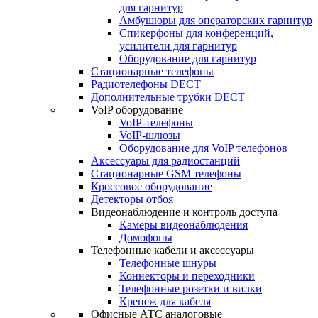
для гарнитур
Амбушюры для операторских гарнитур
Cпикерфоны для конференций,
усилители для гарнитур
Оборудование для гарнитур
Стационарные телефоны
Радиотелефоны DECT
Дополнительные трубки DECT
VoIP оборудование
VoIP-телефоны
VoIP-шлюзы
Оборудование для VoIP телефонов
Аксессуары для радиостанций
Стационарные GSM телефоны
Кроссовое оборудование
Детекторы отбоя
Видеонаблюдение и контроль доступа
Камеры видеонаблюдения
Домофоны
Телефонные кабели и аксессуары
Телефонные шнуры
Коннекторы и переходники
Телефонные розетки и вилки
Крепеж для кабеля
Офисные АТС аналоговые