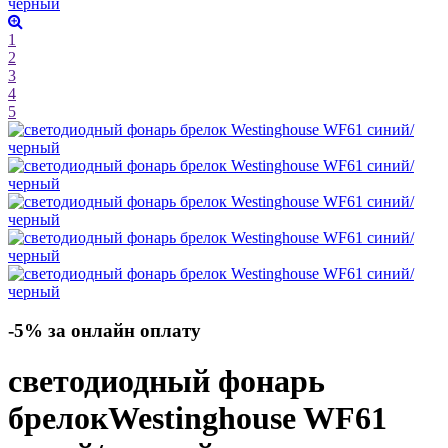
1
2
3
4
5
-5% за онлайн оплату
светодиодный фонарь
брелок
Westinghouse WF61