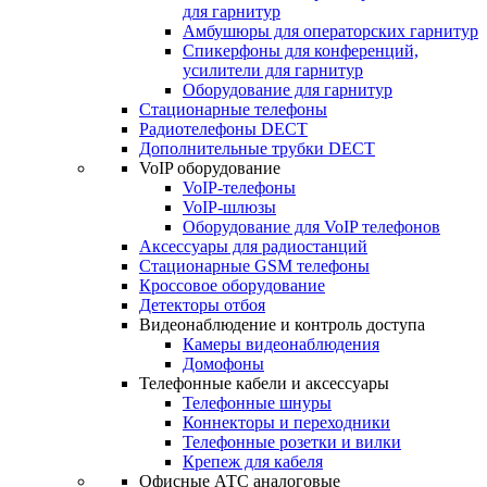
для гарнитур
Амбушюры для операторских гарнитур
Cпикерфоны для конференций,
усилители для гарнитур
Оборудование для гарнитур
Стационарные телефоны
Радиотелефоны DECT
Дополнительные трубки DECT
VoIP оборудование
VoIP-телефоны
VoIP-шлюзы
Оборудование для VoIP телефонов
Аксессуары для радиостанций
Стационарные GSM телефоны
Кроссовое оборудование
Детекторы отбоя
Видеонаблюдение и контроль доступа
Камеры видеонаблюдения
Домофоны
Телефонные кабели и аксессуары
Телефонные шнуры
Коннекторы и переходники
Телефонные розетки и вилки
Крепеж для кабеля
Офисные АТС аналоговые