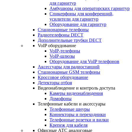
для гарнитур
Амбушюры для операторских гарнитур
Cпикерфоны для конференций,
усилители для гарнитур
Оборудование для гарнитур
Стационарные телефоны
Радиотелефоны DECT
Дополнительные трубки DECT
VoIP оборудование
VoIP-телефоны
VoIP-шлюзы
Оборудование для VoIP телефонов
Аксессуары для радиостанций
Стационарные GSM телефоны
Кроссовое оборудование
Детекторы отбоя
Видеонаблюдение и контроль доступа
Камеры видеонаблюдения
Домофоны
Телефонные кабели и аксессуары
Телефонные шнуры
Коннекторы и переходники
Телефонные розетки и вилки
Крепеж для кабеля
Офисные АТС аналоговые