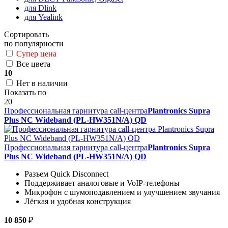
для Dlink
для Yealink
Сортировать
по популярности
Супер цена
Все цвета
10
Нет в наличии
Показать по
20
Профессиональная гарнитура call-центра
Plantronics Supra
Plus NC Wideband (PL-HW351N/A) QD
Профессиональная гарнитура call-центра
Plantronics Supra
Plus NC Wideband (PL-HW351N/A) QD
Разъем Quick Disconnect
Поддерживает аналоговые и VoIP-телефоны
Микрофон с шумоподавлением и улучшением звучания
Лёгкая и удобная конструкция
10 850
₽