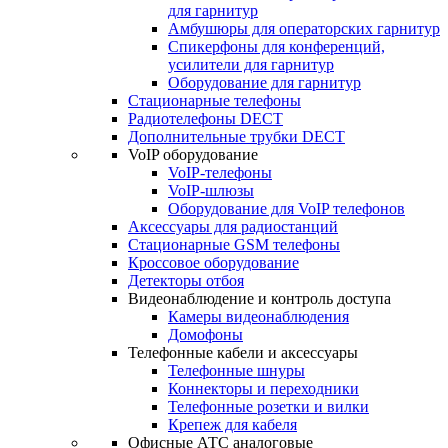
для гарнитур
Амбушюры для операторских гарнитур
Cпикерфоны для конференций,
усилители для гарнитур
Оборудование для гарнитур
Стационарные телефоны
Радиотелефоны DECT
Дополнительные трубки DECT
VoIP оборудование
VoIP-телефоны
VoIP-шлюзы
Оборудование для VoIP телефонов
Аксессуары для радиостанций
Стационарные GSM телефоны
Кроссовое оборудование
Детекторы отбоя
Видеонаблюдение и контроль доступа
Камеры видеонаблюдения
Домофоны
Телефонные кабели и аксессуары
Телефонные шнуры
Коннекторы и переходники
Телефонные розетки и вилки
Крепеж для кабеля
Офисные АТС аналоговые