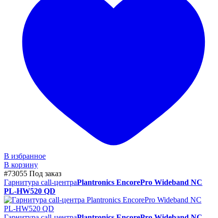
В избранное
В корзину
#73055
Под заказ
Гарнитура call-центра
Plantronics EncorePro Wideband NC
PL-HW520 QD
Гарнитура call-центра
Plantronics EncorePro Wideband NC