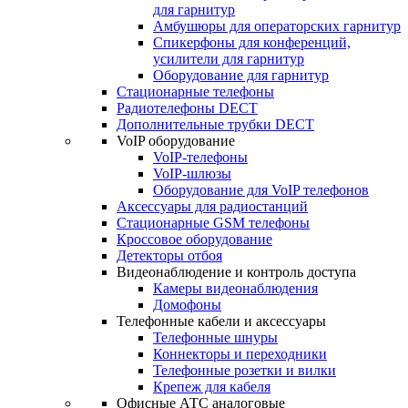
для гарнитур
Амбушюры для операторских гарнитур
Cпикерфоны для конференций,
усилители для гарнитур
Оборудование для гарнитур
Стационарные телефоны
Радиотелефоны DECT
Дополнительные трубки DECT
VoIP оборудование
VoIP-телефоны
VoIP-шлюзы
Оборудование для VoIP телефонов
Аксессуары для радиостанций
Стационарные GSM телефоны
Кроссовое оборудование
Детекторы отбоя
Видеонаблюдение и контроль доступа
Камеры видеонаблюдения
Домофоны
Телефонные кабели и аксессуары
Телефонные шнуры
Коннекторы и переходники
Телефонные розетки и вилки
Крепеж для кабеля
Офисные АТС аналоговые