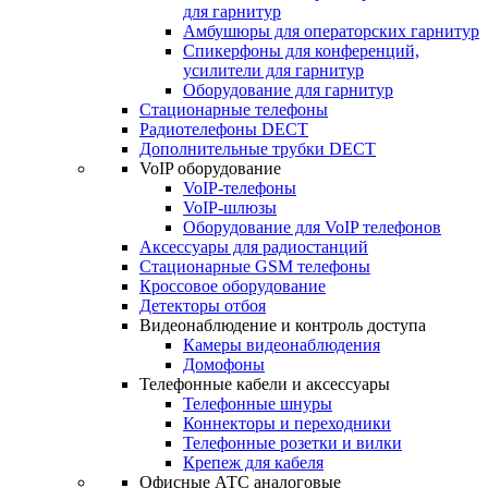
для гарнитур
Амбушюры для операторских гарнитур
Cпикерфоны для конференций,
усилители для гарнитур
Оборудование для гарнитур
Стационарные телефоны
Радиотелефоны DECT
Дополнительные трубки DECT
VoIP оборудование
VoIP-телефоны
VoIP-шлюзы
Оборудование для VoIP телефонов
Аксессуары для радиостанций
Стационарные GSM телефоны
Кроссовое оборудование
Детекторы отбоя
Видеонаблюдение и контроль доступа
Камеры видеонаблюдения
Домофоны
Телефонные кабели и аксессуары
Телефонные шнуры
Коннекторы и переходники
Телефонные розетки и вилки
Крепеж для кабеля
Офисные АТС аналоговые