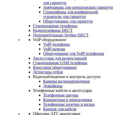
для гарнитур
Амбушюры для операторских гарнитур
Cпикерфоны для конференций,
усилители для гарнитур
Оборудование для гарнитур
Стационарные телефоны
Радиотелефоны DECT
Дополнительные трубки DECT
VoIP оборудование
VoIP-телефоны
VoIP-шлюзы
Оборудование для VoIP телефонов
Аксессуары для радиостанций
Стационарные GSM телефоны
Кроссовое оборудование
Детекторы отбоя
Видеонаблюдение и контроль доступа
Камеры видеонаблюдения
Домофоны
Телефонные кабели и аксессуары
Телефонные шнуры
Коннекторы и переходники
Телефонные розетки и вилки
Крепеж для кабеля
Офисные АТС аналоговые